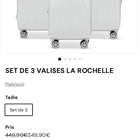
SET DE 3 VALISES LA ROCHELLE
Platinium
Taille
Set de 3
Prix
Prix
Prix
449,90€
349,90€
449,90€
349,90€